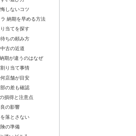
後悔しないコツ
ェラ 納期を早める方法
割り当てを探す
ル待ちの頼み方
・中古の近道
納期が違うのはなぜ
の割り当て事情
は何店舗が目安
市部の差も確認
の損得と注意点
改良の影響
格を落とさない
保険の準備