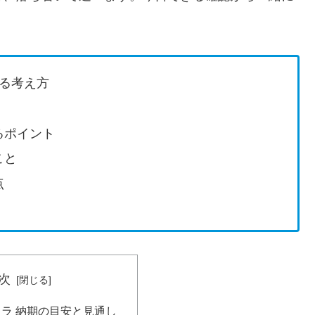
てる考え方
るポイント
こと
点
次
ェラ 納期の目安と見通し