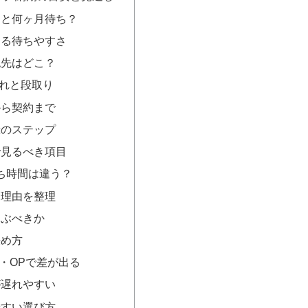
ると何ヶ月待ち？
わる待ちやすさ
認先はどこ？
れと段取り
から契約まで
録のステップ
で見るべき項目
待ち時間は違う？
る理由を整理
選ぶべきか
決め方
・OPで差が出る
が遅れやすい
やすい選び方