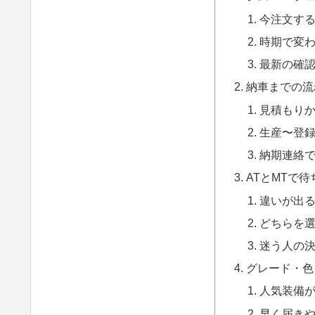
今注文す
時期で変
最新の確
納車までの流
見積もり
生産〜登
納期連絡
ATとMTで
違いが出
どちらを
迷う人の
グレード・色
人気装備
早く届き