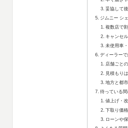
妥協して
ジムニー シ
複数店で
キャンセ
未使用車
ディーラーで
店舗ごと
見積もり
地方と都
待っている間
値上げ・
下取り価
ローンや