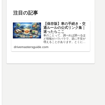
注目の記事
【保存版】車の手続き・交
通ルールの公式リンク集｜
迷ったらここ
車のことって、調べれば調べるほ
ど情報がバラバラで、逆に不安が
増えることがあります。とくに
「手続き」「交通ルール」「車
drivemastersguide.com
検」「高速料金」みたいなテーマ
は、間違えると時間もお金も損し
やすい分野です。そこでこのペー
ジでは、国の機関・公的機関・業
界団...