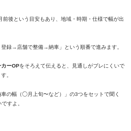
カ月前後という目安もあり、地域・時期・仕様で幅が出
→登録→店舗で整備→納車」という順番で進みます。
ーカーOP
をそろえて伝えると、見通しがブレにくいで
ます。
納車の幅（◯月上旬〜など）」の3つをセットで聞く
いですよ。