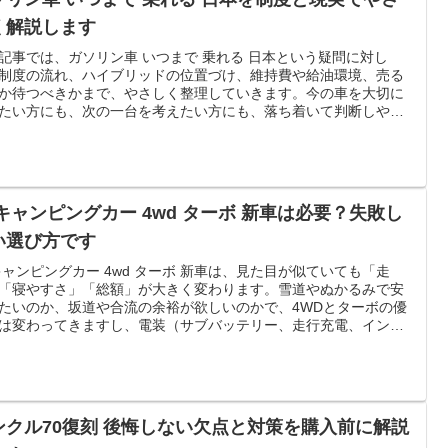
く解説します
記事では、ガソリン車 いつまで 乗れる 日本という疑問に対し
制度の流れ、ハイブリッドの位置づけ、維持費や給油環境、売る
か待つべきかまで、やさしく整理していきます。今の車を大切に
たい方にも、次の一台を考えたい方にも、落ち着いて判断しやす
る内容です。経済産業省は2035年までに乗用車の新車販売で電動
00％を目指す方針を示しており、国土交通省は継続検査による車
新の手続きを案内しています。資源エネルギー庁の集計では、給
数は減少傾向にあります
 キャンピングカー 4wd ターボ 新車は必要？失敗し
い選び方です
キャンピングカー 4wd ターボ 新車は、見た目が似ていても「走
「寝やすさ」「総額」が大きく変わります。雪道やぬかるみで安
たいのか、坂道や合流の余裕が欲しいのかで、4WDとターボの優
は変わってきますし、電装（サブバッテリー、走行充電、インバ
ー）や空調（FFヒーター、クーラー）をどこまで積むかでも支払
は動きます。さらに、アトレー系・エブリイ系などベース車の違
軽バンコンと軽キャブコン、ポップアップの向き不向き、収納と
の作り方で「毎回の快適さ」も変わります。この記事では、価格
ら選び方、見積もりのチェック、納期と保証の注意点まで、はじ
ンクル70復刻 後悔しない欠点と対策を購入前に解説
でも迷いにくい順番でやさしく整理します。