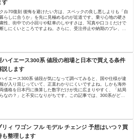
ます
クル70復刻 後悔を避けたい方は、スペックの良し悪しよりも「自
暮らしに合うか」を先に見極めるのが近道です。乗り心地の硬さ
粛性、街中での小回りや駐車のしやすさは、写真や口コミだけで
断しにくいところですよね。さらに、受注停止や納期のブレ、キ
セル待ちの動き方、維持費（税金・燃費・車検）まで含めると不
増えやすいです。この記事では、トヨタ自動車の公表情報をベー
しながら、家族4人での使い方、リセールの考え方、盗難対策と保
見方まで、やさしく整理していきます。読んだあとに「試乗でど
見るか」「購入手続きで何を確認するか」がはっきりする構成で
型ハイエース300系 値段の相場と日本で買える条件
解説します
ハイエース300系 値段が気になって調べてみると、国や仕様が違
報が入り混じっていて、正直わかりにくいですよね。しかも海外
両価格を日本円に換算した数字だけが先に広まりやすく、「結局
らなの？」と不安になりがちです。この記事では、300系がどこ
場で主流なのかを整理しながら、ボディサイズや2WD・4WD、安
備と快適装備の違いで価格がどう変わるかを、やさしくほどいて
ます。あわせて、乗り出しで増える税金・登録・オプション費
輸入や並行で追加されやすい費用もまとめます。さらに、国内で
選択肢の選び方や、月額で乗る場合の比較ポイント、いまの車を
ブリィ ワゴン フル モデル チェンジ 予想はいつ？買
て予算を作る方法まで、迷いが減る流れで整えます。
時も整理します