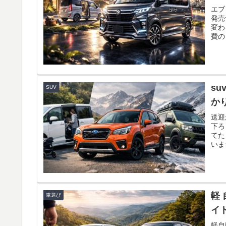
エブ
発売
変わ
費の
のか
る情
中古
す。
なり
s
SUV
か
送迎
下ろ
てた
いま
の4
す。
リカ
を選
軽
車選び
イ
軽自