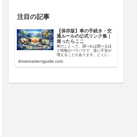
注目の記事
【保存版】車の手続き・交
通ルールの公式リンク集｜
迷ったらここ
車のことって、調べれば調べるほ
ど情報がバラバラで、逆に不安が
増えることがあります。とくに
「手続き」「交通ルール」「車
drivemastersguide.com
検」「高速料金」みたいなテーマ
は、間違えると時間もお金も損し
やすい分野です。そこでこのペー
ジでは、国の機関・公的機関・業
界団...