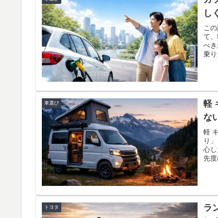
し
この
て、
べき
乗り
くな
車1
検更
油所
軽
車選び
な
軽 
り」
心し
先度
ータ
総額
い、
動線
感か
ラ
トヨタ
めて