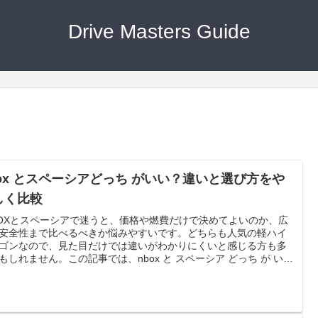
Drive Masters Guide
box とスペーシアどっち がいい？違いと選び方をや
しく比較
BOXとスペーシアで迷うと、価格や燃費だけで決めてよいのか、広
安全性まで比べるべきか悩みやすいです。どちらも人気の軽ハイ
ゴンなので、見た目だけでは違いがわかりにくいと感じる方も多
もしれません。この記事では、nbox と スペーシア どっち が いい
をわかりやすく整理しながら、新車価格、維持費、室内の広さ、
と荷室の使いやすさ、子育て世帯との相性、走りと安全装備の差
やさしく比較します。さらに、N-BOXが向いている人、スペーシ
向いている人、月額で乗る方法や今の車を手放すときの考え方も