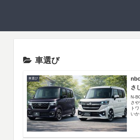
車選び
n
車選び
さ
N-
さや
トワ
いか
のか
後席
まで
アが