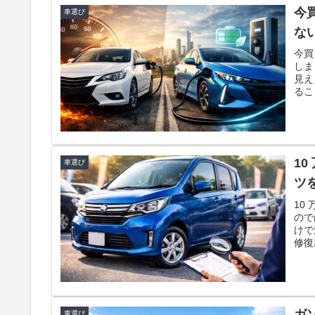
まと
今
車選び
ぜひ
な
今買
しま
見え
るこ
答え
滞の
える
リン
中心
10
車選び
定さ
今買
ツ
後ま
10
ので
けで
修復
下取
変わ
い理
ご紹
ガ
車選び