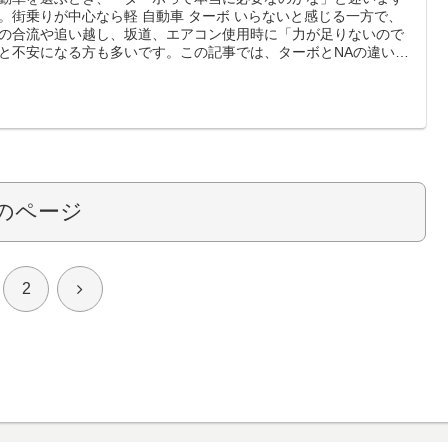
。街乗りが中心なら軽 自動車 ターボ いらないと感じる一方で、
の合流や追い越し、坂道、エアコン使用時に「力が足りないので
と不安になる方も多いです。この記事では、ターボとNAの違いを
しく整理しながら、燃費や維持費、装備差、試乗での見方まで、
ルートに合わせて判断できるようにまとめました。読んだあとに
分はどっちがラクで安心か」がすっと決まる内容にしています。
のページ
次
2
へ