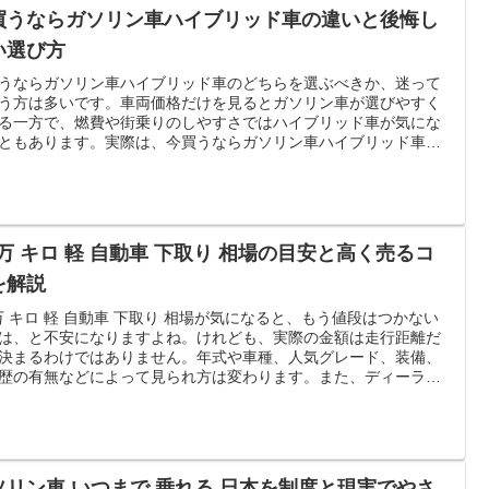
めています。自分の暮らしに合う1台を落ち着いて選びたい方は、
買うならガソリン車ハイブリッド車の違いと後悔し
最後までご覧ください。
い選び方
うならガソリン車ハイブリッド車のどちらを選ぶべきか、迷って
う方は多いです。車両価格だけを見るとガソリン車が選びやすく
る一方で、燃費や街乗りのしやすさではハイブリッド車が気にな
ともあります。実際は、今買うならガソリン車ハイブリッド車の
は一つではありません。年間走行距離、高速道路を使う頻度、渋
多さ、家族構成、購入時の予算、さらに税金や車検まで含めて考
ことで、自分に合う選び方が見えてきます。この記事では、ガソ
車とハイブリッド車の違いをわかりやすく整理しながら、街乗り
の人、長距離移動が多い人、初期費用を抑えたい人、燃料代を安
 万 キロ 軽 自動車 下取り 相場の目安と高く売るコ
せたい人など、それぞれに合った判断基準を丁寧に解説します。
うならガソリン車ハイブリッド車で後悔したくない方は、ぜひ最
を解説
で確認してください。
 万 キロ 軽 自動車 下取り 相場が気になると、もう値段はつかない
は、と不安になりますよね。けれども、実際の金額は走行距離だ
決まるわけではありません。年式や車種、人気グレード、装備、
歴の有無などによって見られ方は変わります。また、ディーラー
りと買取店では査定の考え方も違うため、比べ方しだいで結果が
ることもあります。この記事では、相場の目安、値段がつきにく
由、高く売るコツ、売却先の選び方まで、わかりやすく整理して
介します。
ソリン車 いつまで 乗れる 日本を制度と現実でやさ