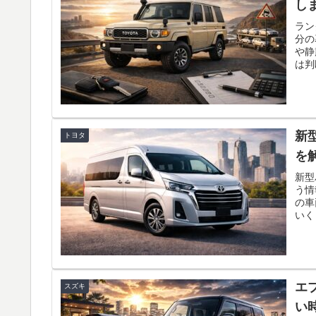
し
ラン
分の
や静
は判
ャン
安が
スに
険の
こを
新
トヨタ
す。
を
新型
う情
の車
いく
の市
全装
いき
用、
近い
エ
スズキ
売っ
い