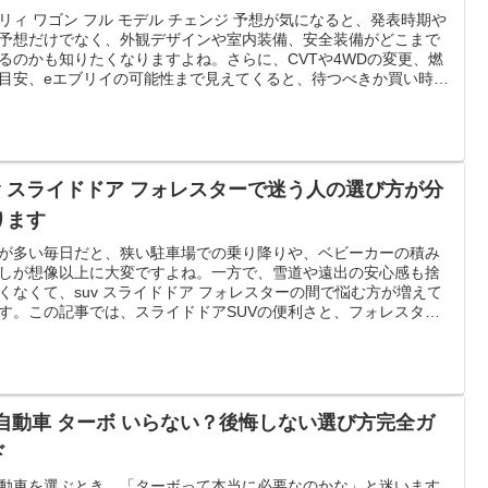
リィ ワゴン フル モデル チェンジ 予想が気になると、発表時期や
予想だけでなく、外観デザインや室内装備、安全装備がどこまで
るのかも知りたくなりますよね。さらに、CVTや4WDの変更、燃
目安、eエブリイの可能性まで見えてくると、待つべきか買い時な
判断がむずかしく感じると思います。この記事では、分かってい
報と未確定の部分を分けながら、値引きや在庫、納期の考え方、
価格の見方、アトレーとの違いまで、やさしく整理していきま
読み終わるころには、今の自分に合う選び方がスッと決めやすく
ますよ。
uv スライドドア フォレスターで迷う人の選び方が分
ります
が多い毎日だと、狭い駐車場での乗り降りや、ベビーカーの積み
しが想像以上に大変ですよね。一方で、雪道や遠出の安心感も捨
くなくて、suv スライドドア フォレスターの間で悩む方が増えて
す。この記事では、スライドドアSUVの便利さと、フォレスター
WDや先進安全の考え方を、生活シーンに沿ってやさしく整理しま
最低地上高の見方、燃費と維持費の考え方、国産の代替候補（デ
D:5、フリード、シエンタなど）まで触れながら、家族に合う一台
びやすくします。
 自動車 ターボ いらない？後悔しない選び方完全ガ
ド
動車を選ぶとき、「ターボって本当に必要なのかな」と迷います