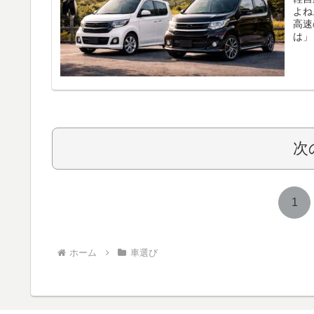
よね
高速
は」
やさ
生活
「自
次
1
ホーム
車選び