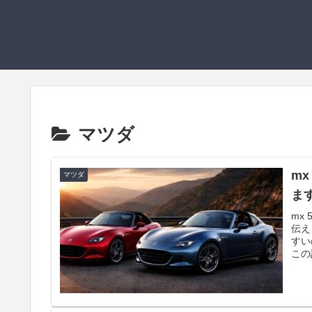
マツダ
m
マツダ
ま
mx
伝え
すい
この
考え
良N
た。
寧に