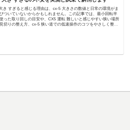
5 大き すぎると感じる理由は、cx-5 大きさの数値と日常の環境がま
びついていないからかもしれません。この記事では、最小回転半
使った取り回しの目安や、CX5 運転 難しいと感じやすい狭い場所
見切りの整え方、cx-5 狭い道での低速操作のコツをやさしく整理
す。さらに、cx5 大きさ 比較の観点でライバルとの違いを押さ
360°ビュー・モニターやパーキングセンサーの活用、試乗で確か
いチェックポイントまで具体的にお伝えします。数字と実測、装
使い方を組み合わせて、毎日の運転を安心に変えていきます。