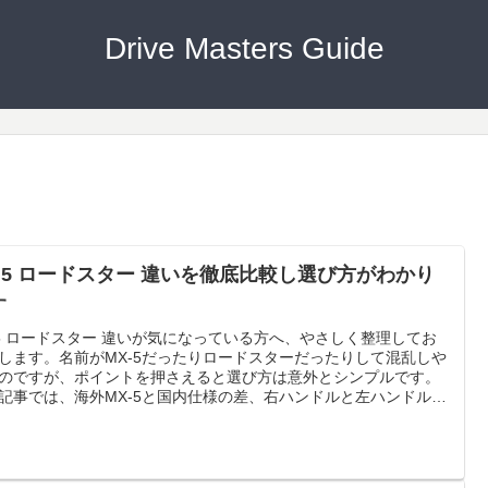
Drive Masters Guide
x 5 ロードスター 違いを徹底比較し選び方がわかり
す
 5 ロードスター 違いが気になっている方へ、やさしく整理してお
します。名前がMX-5だったりロードスターだったりして混乱しや
のですが、ポイントを押さえると選び方は意外とシンプルです。
記事では、海外MX-5と国内仕様の差、右ハンドルと左ハンドルの
方、ソフトトップとRFの選び方、1.5Lと2.0Lの走りの差、年次改
D1とND2の違いまで、はじめてでも迷いにくい順番でまとめまし
中古を検討している方にも役立つように、見分け方や注意点も丁
紹介しますね。