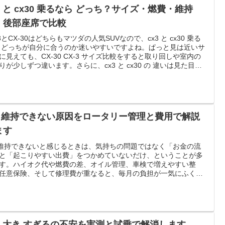
3 と cx30 乗るなら どっち？サイズ・燃費・維持
・後部座席で比較
-3とCX-30はどちらもマツダの人気SUVなので、cx3 と cx30 乗る
 どっちが自分に合うのか迷いやすいですよね。ぱっと見は近いサ
に見えても、CX-30 CX-3 サイズ比較をすると取り回しや室内の
りが少しずつ違います。さらに、cx3 と cx30 の 違いは見た目だ
はなく、Cx3 CX30 後部座席の座りやすさや荷室の使い方、CX3
30 燃費の伸び方にも出やすいです。加えて、Cx3 cx30 価格はグレ
や駆動方式で変わり、Cx3 CX30 維持費も排気量やタイヤサイズ
が出ます。この記事では、生活シーンに合わせて迷わず選べるよ
、ポイントをやさしく整理していきます。
x8 維持できない原因をロータリー管理と費用で解説
ます
8 維持できないと感じるときは、気持ちの問題ではなく「お金の流
と「起こりやすい出費」をつかめていないだけ、ということが多
す。ハイオク代や燃費の差、オイル管理、車検で増えやすい整
任意保険、そして修理費が重なると、毎月の負担が一気にふくら
す。この記事では、固定費と変動費を分けて年間維持費の目安を
し、点火や冷却など経年劣化でお金がかかるポイントもやさしく
します。さらに、無理なく続ける運転のコツや、後悔しない手放
・次の選択までまとめます。
x5 大き すぎるの不安を実測と試乗で解消します