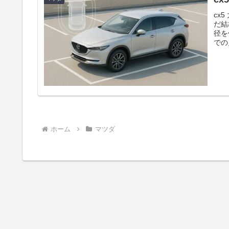
cx
だ結
径を
での
しま
え、
めた
備の
ホーム
マツダ