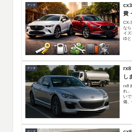
cx
マツダ
費
CX
なら
イズ
ゆと
けで
cx
ード
で差
うに
r
マツダ
し
rx
れ」
いで
備、
みま
整理
解説
し方
c
マツダ